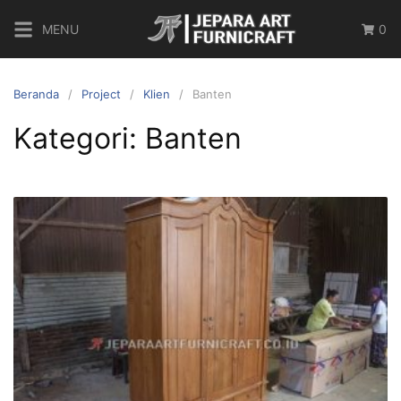
MENU
0
Beranda
Project
Klien
Banten
Kategori:
Banten