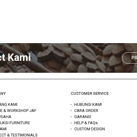
ct Kami
P
ANY
CUSTOMER SERVICE
ANG KAMI
HUBUNGI KAMI
CE & WORKSHOP JAF
CARA ORDER
 USAHA
GARANSI
UKSI FURNITURE
HELP & FAQs
KAMI
CUSTOM DESIGN
ECT & TESTIMONIALS