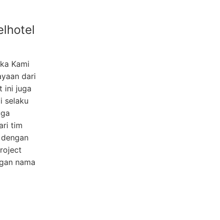
elhotel
ika Kami
ayaan dari
 ini juga
i selaku
uga
ari tim
n dengan
roject
ngan nama