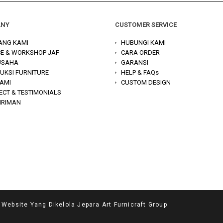
ANY
CUSTOMER SERVICE
ANG KAMI
HUBUNGI KAMI
CE & WORKSHOP JAF
CARA ORDER
 USAHA
GARANSI
UKSI FURNITURE
HELP & FAQs
KAMI
CUSTOM DESIGN
ECT & TESTIMONIALS
IRIMAN
site Yang Dikelola Jepara Art Furnicraft Group