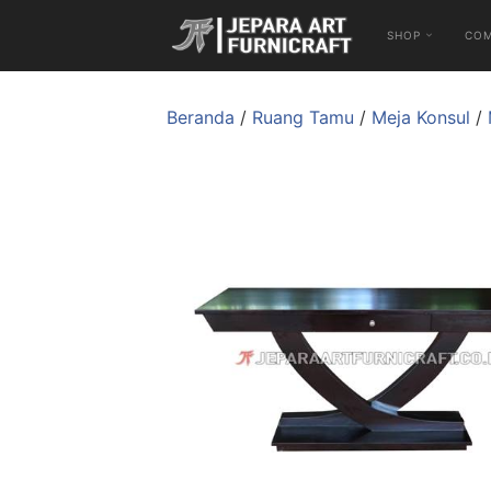
SHOP
CO
Beranda
/
Ruang Tamu
/
Meja Konsul
/