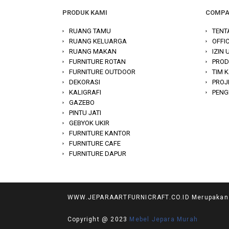
PRODUK KAMI
COMP
RUANG TAMU
TENT
RUANG KELUARGA
OFFI
RUANG MAKAN
IZIN
FURNITURE ROTAN
PROD
FURNITURE OUTDOOR
TIM 
DEKORASI
PROJ
KALIGRAFI
PENG
GAZEBO
PINTU JATI
GEBYOK UKIR
FURNITURE KANTOR
FURNITURE CAFE
FURNITURE DAPUR
WWW.JEPARAARTFURNICRAFT.CO.ID Merupakan Web
Copyright @ 2023
Mebel Jepara Murah