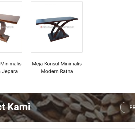
 Minimalis
Meja Konsul Minimalis
n Jepara
Modern Ratna
ct Kami
P