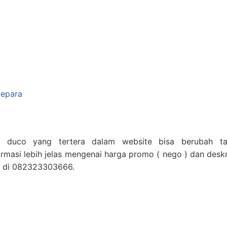
Jepara
k duco yang tertera dalam website bisa berubah t
masi lebih jelas mengenai harga promo ( nego ) dan deskr
p di 082323303666.