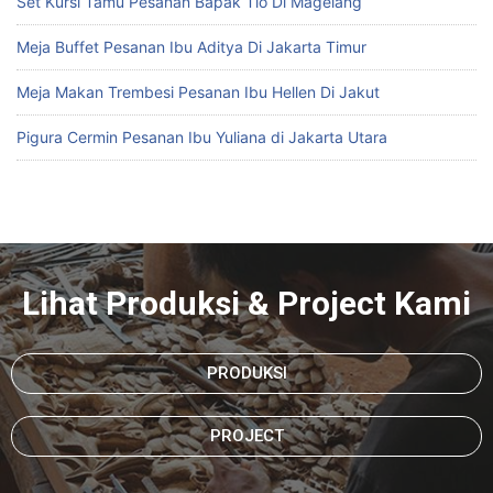
Set Kursi Tamu Pesanan Bapak Tio Di Magelang
Meja Buffet Pesanan Ibu Aditya Di Jakarta Timur
Meja Makan Trembesi Pesanan Ibu Hellen Di Jakut
Pigura Cermin Pesanan Ibu Yuliana di Jakarta Utara
Lihat Produksi & Project Kami
PRODUKSI
PROJECT