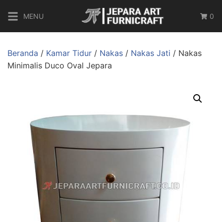
MENU
0
Beranda
/
Kamar Tidur
/
Nakas
/
Nakas Jati
/ Nakas
Minimalis Duco Oval Jepara