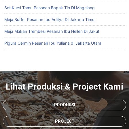
Set Kursi Tamu Pesanan Bapak Tio Di Magelang
Meja Buffet Pesanan Ibu Aditya Di Jakarta Timur
Meja Makan Trembesi Pesanan Ibu Hellen Di Jakut
Pigura Cermin Pesanan Ibu Yuliana di Jakarta Utara
Lihat Produksi & Project Kami
PRODUKSI
PROJECT