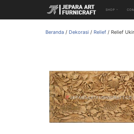
SHOP
CO
Beranda
/
Dekorasi
/
Relief
/ Relief Uk