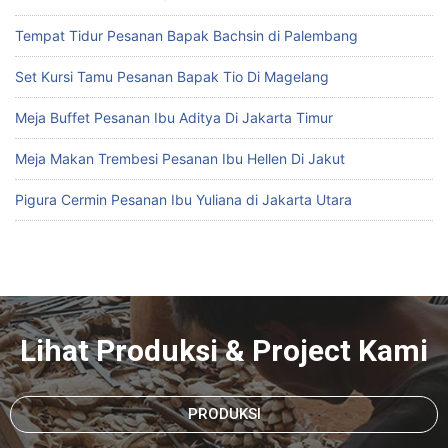
Tempat Tidur Pesanan Bapak Bachsin di Palembang
Set Kursi Tamu Pesanan Bapak Tio Di Magelang
Meja Buffet Pesanan Ibu Aditya Di Jakarta Timur
Meja Makan Trembesi Pesanan Ibu Hellen Di Jakut
Pigura Cermin Pesanan Ibu Yuliana di Jakarta Utara
Lihat Produksi & Project Kami
PRODUKSI