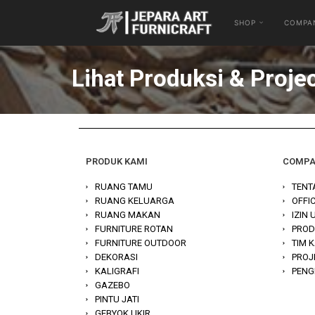
SHOP
COMPA
Lihat Produksi & Proje
PRODUK KAMI
COMP
RUANG TAMU
TENT
RUANG KELUARGA
OFFI
RUANG MAKAN
IZIN
FURNITURE ROTAN
PROD
FURNITURE OUTDOOR
TIM 
DEKORASI
PROJ
KALIGRAFI
PENG
GAZEBO
PINTU JATI
GEBYOK UKIR