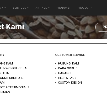
NY
SERVICES
ARTIKEL
PRODUKSI
PROJECT
ct Kami
P
ANY
CUSTOMER SERVICE
ANG KAMI
HUBUNGI KAMI
CE & WORKSHOP JAF
CARA ORDER
 USAHA
GARANSI
UKSI FURNITURE
HELP & FAQs
KAMI
CUSTOM DESIGN
ECT & TESTIMONIALS
IRIMAN