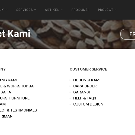
NY
SERVICES
ARTIKEL
PRODUKSI
PROJECT
ct Kami
P
ANY
CUSTOMER SERVICE
ANG KAMI
HUBUNGI KAMI
CE & WORKSHOP JAF
CARA ORDER
 USAHA
GARANSI
UKSI FURNITURE
HELP & FAQs
KAMI
CUSTOM DESIGN
ECT & TESTIMONIALS
IRIMAN