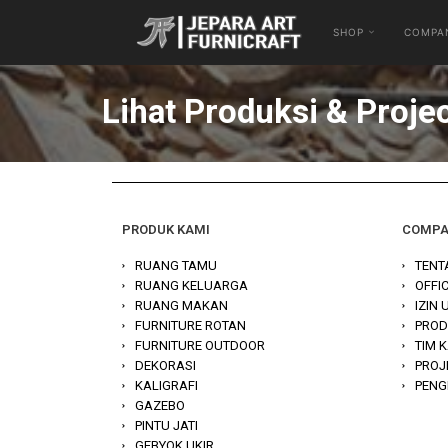
SHOP
COMPA
Lihat Produksi & Proje
PRODUK KAMI
COMP
RUANG TAMU
TENT
RUANG KELUARGA
OFFI
RUANG MAKAN
IZIN
FURNITURE ROTAN
PROD
FURNITURE OUTDOOR
TIM 
DEKORASI
PROJ
KALIGRAFI
PENG
GAZEBO
PINTU JATI
GEBYOK UKIR