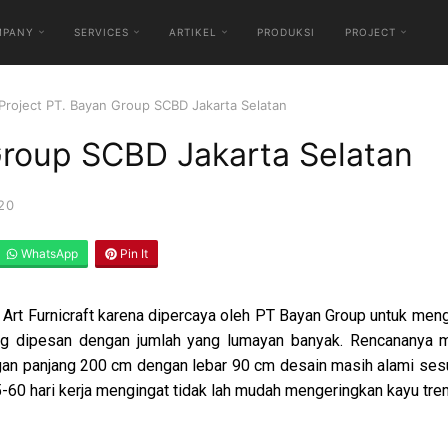
MPANY
SERVICES
ARTIKEL
PRODUKSI
PROJECT
Project PT. Bayan Group SCBD Jakarta Selatan
Group SCBD Jakarta Selatan
20
WhatsApp
Pin It
Art Furnicraft karena dipercaya oleh PT Bayan Group untuk menge
g dipesan dengan jumlah yang lumayan banyak. Rencananya me
gan panjang 200 cm dengan lebar 90 cm desain masih alami sesu
-60 hari kerja mengingat tidak lah mudah mengeringkan kayu trem