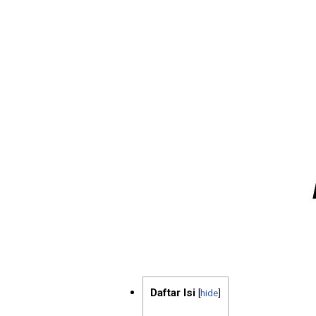
Daftar Isi
[
hide
]