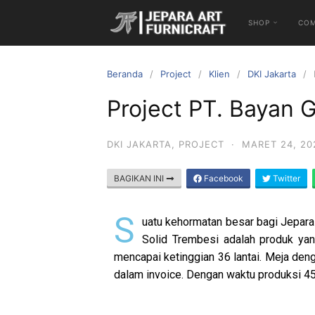
SHOP
CO
Beranda
Project
Klien
DKI Jakarta
Project PT. Bayan 
DKI JAKARTA
,
PROJECT
·
MARET 24, 20
BAGIKAN INI
Facebook
Twitter
S
uatu kehormatan besar bagi Jepara 
Solid Trembesi adalah produk yan
mencapai ketinggian 36 lantai. Meja den
dalam invoice. Dengan waktu produksi 45