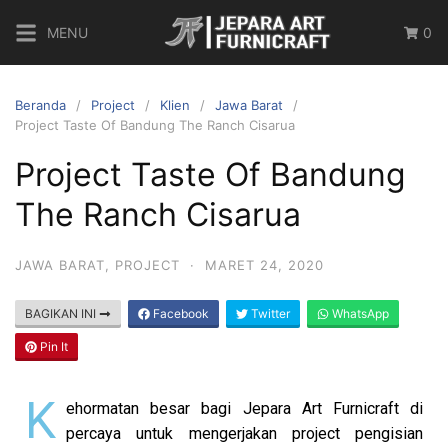
MENU
0
Beranda
Project
Klien
Jawa Barat
Project Taste Of Bandung The Ranch Cisarua
Project Taste Of Bandung
The Ranch Cisarua
JAWA BARAT
,
PROJECT
·
MARET 24, 2020
BAGIKAN INI
Facebook
Twitter
WhatsApp
Pin It
K
ehormatan besar bagi Jepara Art Furnicraft di
percaya untuk mengerjakan project pengisian