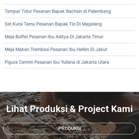
Tempat Tidur Pesanan Bapak Bachsin di Palembang
Set Kursi Tamu Pesanan Bapak Tio Di Magelang
Meja Buffet Pesanan Ibu Aditya Di Jakarta Timur
Meja Makan Trembesi Pesanan Ibu Hellen Di Jakut
Pigura Cermin Pesanan Ibu Yuliana di Jakarta Utara
Lihat Produksi & Project Kami
PRODUKSI