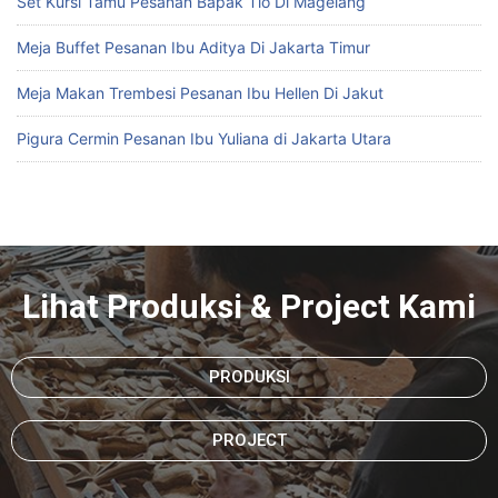
Set Kursi Tamu Pesanan Bapak Tio Di Magelang
Meja Buffet Pesanan Ibu Aditya Di Jakarta Timur
Meja Makan Trembesi Pesanan Ibu Hellen Di Jakut
Pigura Cermin Pesanan Ibu Yuliana di Jakarta Utara
Lihat Produksi & Project Kami
PRODUKSI
PROJECT