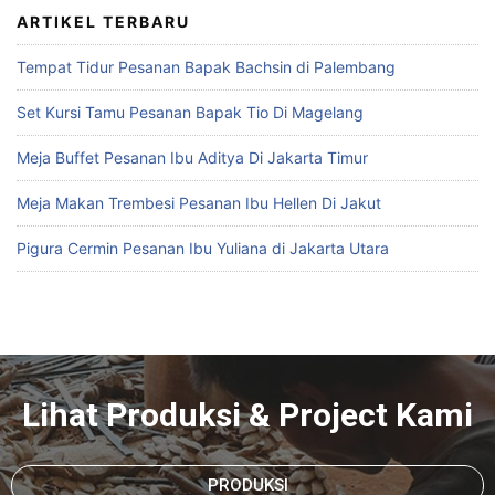
ARTIKEL TERBARU
Tempat Tidur Pesanan Bapak Bachsin di Palembang
Set Kursi Tamu Pesanan Bapak Tio Di Magelang
Meja Buffet Pesanan Ibu Aditya Di Jakarta Timur
Meja Makan Trembesi Pesanan Ibu Hellen Di Jakut
Pigura Cermin Pesanan Ibu Yuliana di Jakarta Utara
Lihat Produksi & Project Kami
PRODUKSI