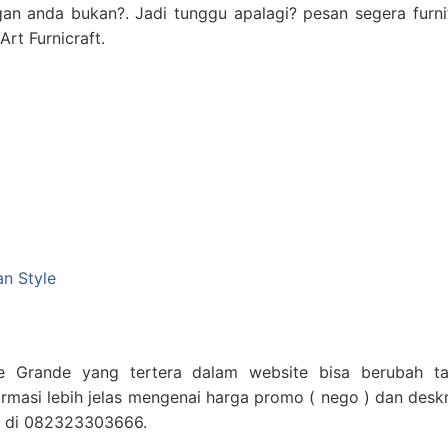
n anda bukan?. Jadi tunggu apalagi? pesan segera furni
Art Furnicraft.
n Style
le Grande yang tertera dalam website bisa berubah t
masi lebih jelas mengenai harga promo ( nego ) dan deskr
p di 082323303666.