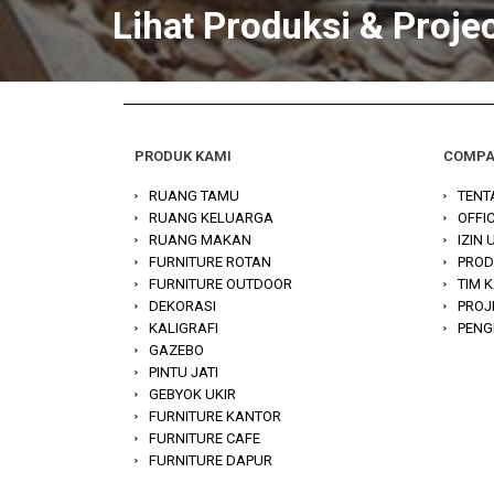
Lihat Produksi & Proje
PRODUK KAMI
COMP
RUANG TAMU
TENT
RUANG KELUARGA
OFFI
RUANG MAKAN
IZIN
FURNITURE ROTAN
PROD
FURNITURE OUTDOOR
TIM 
DEKORASI
PROJ
KALIGRAFI
PENG
GAZEBO
PINTU JATI
GEBYOK UKIR
FURNITURE KANTOR
FURNITURE CAFE
FURNITURE DAPUR