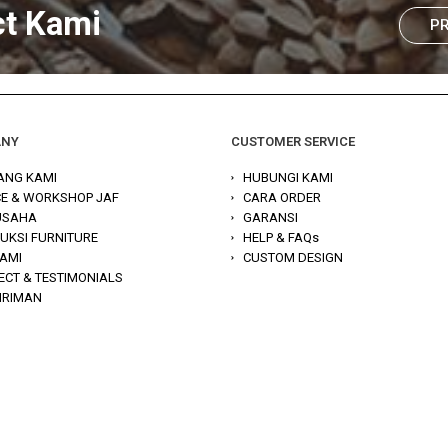
ct Kami
P
ANY
CUSTOMER SERVICE
ANG KAMI
HUBUNGI KAMI
CE & WORKSHOP JAF
CARA ORDER
 USAHA
GARANSI
UKSI FURNITURE
HELP & FAQs
KAMI
CUSTOM DESIGN
ECT & TESTIMONIALS
IRIMAN