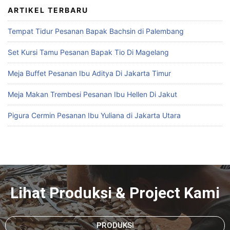
ARTIKEL TERBARU
Tempat Tidur Pesanan Bapak Bachsin di Palembang
Set Kursi Tamu Pesanan Bapak Tio Di Magelang
Meja Buffet Pesanan Ibu Aditya Di Jakarta Timur
Meja Makan Trembesi Pesanan Ibu Hellen Di Jakut
Pigura Cermin Pesanan Ibu Yuliana di Jakarta Utara
Lihat Produksi & Project Kami
PRODUKSI