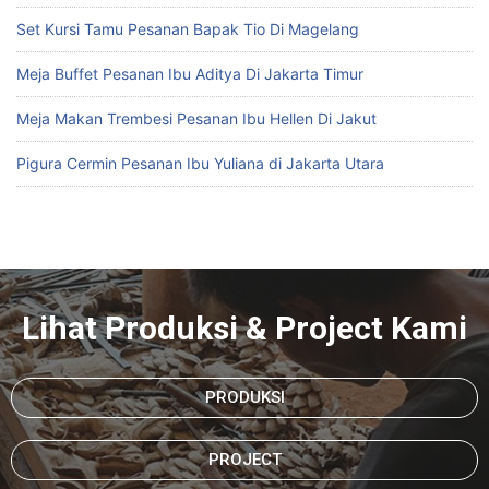
Set Kursi Tamu Pesanan Bapak Tio Di Magelang
Meja Buffet Pesanan Ibu Aditya Di Jakarta Timur
Meja Makan Trembesi Pesanan Ibu Hellen Di Jakut
Pigura Cermin Pesanan Ibu Yuliana di Jakarta Utara
Lihat Produksi & Project Kami
PRODUKSI
PROJECT